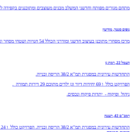
מתחם מגורים מפותח וחדשני המשלב מבנים מעוצבים ומתוכננים בקפידה ל
נופים סנטר, מודיעין
מרכז מסחרי מתוכנן בעיצוב חדשני ומודרני הכולל 54 חנויות ושטחי מסחר ואזורי פיתוח מתקדמים ומעוצבים .
העמל 22, רמת גן
התחדשות עירונית במסגרת תמ"א 38/2 הריסה ובנייה.
הפרויקט כולל ו 69 יחידות דיור וגן ילדים מתוכם 29 דירות תמורה .
ניהול ופיקוח - יתדות פיקוח ונכסים.
רמב"ם 42, רעננה