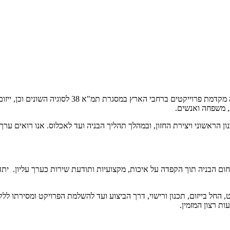
החברה מתמחה בייזום וניהול פרוייקטים בתחום התחדשו
, משפחה ואנשים.
ראשוני ויצירת החזון, ובמהלך תהליך הבניה ועד לאכלוס. אנו רואים ערך ע
חום הבניה תוך הקפדה על איכות, מקצועיות ותודעת שירות כערך עליון. יתד
, החל בייזום, תכנון ורישוי, דרך הביצוע ועד להשלמת הפרויקט ומסירתו ללק
ת רצון המזמין.