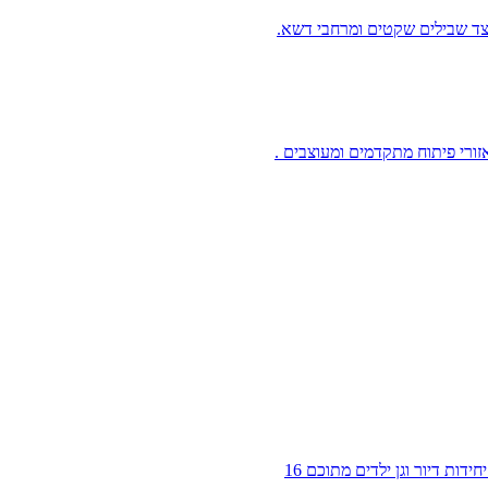
צד שבילים שקטים ומרחבי דשא.
התחדשות עירונית במסגרת תמ"א 38/2 הריסה ובנייה. הפרויקט כולל ו 24 יחידות דיור וגן ילדים מתוכם 16