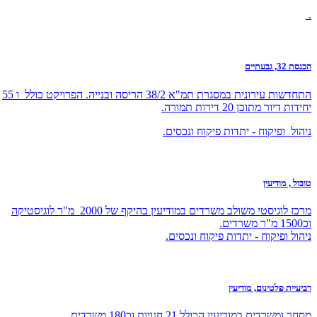
.
הכנסת 32, גבעתיים
התחדשות עירונית במסגרת תמ"א 38/2 הריסה ובנייה. הפרויקט כולל ו 55
יחידות דיור מתוכן 20 דירות תמורה.
ניהול ופיקוח - יתדות פיקוח ונכסים.
טובול , מודיעין
מרכז לוגיסטי משולב משרדים במודיעין בהיקף של 2000 מ"ר לוגיסטיקה
וכ1500 מ"ר משרדים.
ניהול ופיקוח - יתדות פיקוח ונכסים.
רביעיית פלטינום, מודיעין
מסחר ומשרדים במודיעין הכולל 21 חנויות וכ180 משרדים.