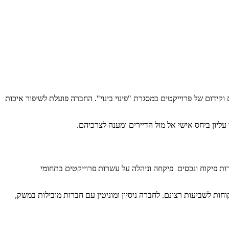
ת עירונית. החברה מקדמת פרוייקטים ברחבי הארץ במסגרת תמ"א 38 לסוגיה השונים וכן, ייזום וקידום של פרוייקטים במסגרת "פינוי בינוי". החברה פועלת לשיפור איכות
ליון ביחס אישי אל מול הדיירים ומענה לצרכיהם.
ות פיקוח ונכסים פיקחה וניהלה על עשרות פרוייקטים בתחומי
וחות לשביעות רצונם. לחברה ניסיון ומוניטין עם חברות מובילות במשק,