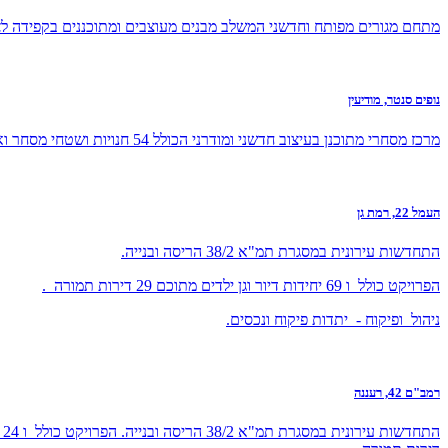
מתחם מגורים מפותח וחדשני המשלב מבנים מעוצבים ומתוכננים בקפידה ל
נופים סנטר, מודיעין
מרכז מסחרי מתוכנן בעיצוב חדשני ומודרני הכולל 54 חנויות ושטחי מסחר ואזורי פיתוח מתקדמים ומעוצבים .
העמל 22, רמת גן
התחדשות עירונית במסגרת תמ"א 38/2 הריסה ובנייה.
הפרויקט כולל ו 69 יחידות דיור וגן ילדים מתוכם 29 דירות תמורה .
ניהול ופיקוח - יתדות פיקוח ונכסים.
רמב"ם 42, רעננה