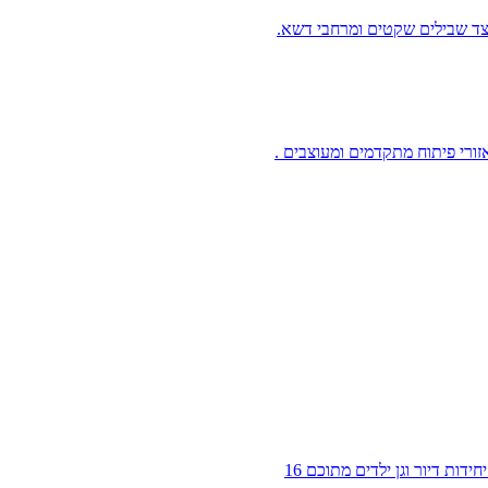
צד שבילים שקטים ומרחבי דשא.
התחדשות עירונית במסגרת תמ"א 38/2 הריסה ובנייה. הפרויקט כולל ו 24 יחידות דיור וגן ילדים מתוכם 16