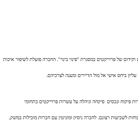
ת עירונית. החברה מקדמת פרוייקטים ברחבי הארץ במסגרת תמ"א 38 לסוגיה השונים וכן, ייזום וקידום של פרוייקטים במסגרת "פינוי בינוי". החברה פועלת לשיפור איכות
ליון ביחס אישי אל מול הדיירים ומענה לצרכיהם.
ות פיקוח ונכסים פיקחה וניהלה על עשרות פרוייקטים בתחומי
וחות לשביעות רצונם. לחברה ניסיון ומוניטין עם חברות מובילות במשק,