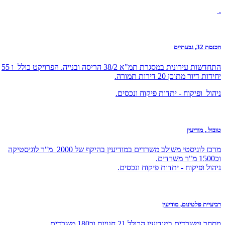
.
הכנסת 32, גבעתיים
התחדשות עירונית במסגרת תמ"א 38/2 הריסה ובנייה. הפרויקט כולל ו 55
יחידות דיור מתוכן 20 דירות תמורה.
ניהול ופיקוח - יתדות פיקוח ונכסים.
טובול , מודיעין
מרכז לוגיסטי משולב משרדים במודיעין בהיקף של 2000 מ"ר לוגיסטיקה
וכ1500 מ"ר משרדים.
ניהול ופיקוח - יתדות פיקוח ונכסים.
רביעיית פלטינום, מודיעין
מסחר ומשרדים במודיעין הכולל 21 חנויות וכ180 משרדים.