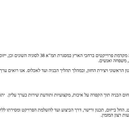
החברה מתמחה בייזום וניהול פרוייקטים בתחום התחדשו
, משפחה ואנשים.
ראשוני ויצירת החזון, ובמהלך תהליך הבניה ועד לאכלוס. אנו רואים ערך ע
חום הבניה תוך הקפדה על איכות, מקצועיות ותודעת שירות כערך עליון. יתד
, החל בייזום, תכנון ורישוי, דרך הביצוע ועד להשלמת הפרויקט ומסירתו ללק
ת רצון המזמין.