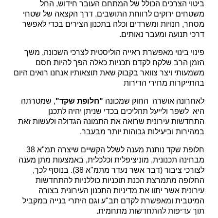
 הצרכים הכולל של המתחם העובר חידוש, החל
ים ירוקים לרווחת התושבים, דרך הקצאה של שטחי
 חנויות ומשרדים וכלה בתכנון הצירים בכדי לאפשר
תנועה ומעבר נאותים.
 בינוי מאפשרת ראייה הוליסטית לצרכי השכונה, משך
 הרב שלקח לקדם תכניות כאלה הפך להיות חסם
תי ויצר צוואר בקבוק שאת תוצאותיו אנחנו רואים היום
קרות מחירי הדירות
ונה אושרה החוק שמכונה
"חלופת שקד"
, שמטרתה
שפר ולייעל תהליכים בכדי שניתן יהיה לתכנן
שות עירונית שרואה את התמונה הגדולה ולעשות זאת
ות וביעילות גבוהות יותר מבעבר.
חלופת שקד נותנת מענה לשלל הקשיים שיצרה תמ"א 38
ה תכנונית, מוניציפלית וכלכלית, באמצעות מתן מענה
לצורכי ציבור (דבר אשר נעדר מתמ"א 38). בנוסף לכך,
פה מתמרצת הכנת תוכניות כוללניות להתחדשות
ית אשר יתוו את מדיניות התכנון העירונית בצורה
בית ומאפשרת לקדם תב"ע וגם היתרי בנייה במקביל
עדיפות להתחדשות מתחמית.