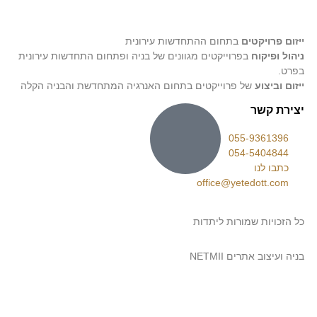
רויקטים
בתחום ההתחדשות עירונית
פיקוח
בפרוייקטים מגוונים של בניה ופתחום התחדשות עירונית
יצוע
של פרוייקטים בתחום האנרגיה המתחדשת והבניה הקלה
 קשר
055-9361
054-5404
 לנו
office@yetedott.
יות שמורות ליתדות
וב אתרים NETMII