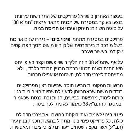
 האחרון בישראל פרוייקטים של התחדשות עירונית
בוצעו בעיקר במסגרת של תכנית מתאר ארצית "תמ"א 38"
גיה השונים:
חיזוק ועיבוי
או
הריסה בניה
.
קטים במסגרת מתחמי
פינוי בינוי –
נגררו שנים ארוכות
ורכבות בירוקרטית ועל כן היוו מיעוט מסך הפרויקטים
מו בעשור שעבר.
על אף שתמ"א 38 הינה הליך רישוי פשוט וקצר באופן יחסי
ותנת מענה תכנוני ברמת הבניין הבודד בלבד , ולא
סת לצרכי הקהילה, השכונה או אפילו הרחוב.
ות המקומיות הביעו חוסר שביעות רצון מפרויקטים
ם משום שבאחריותן לדאוג לתשתיות הציבוריות כגון
 לימוד, מרפאות, כבישים, חניות ובתי כנסת שכאמור
א 38 כאמור לא ניתן לכך ביטוי .
בינוי
לעומת זאת, לוקחת בחשבון את צרכי הקהילה
, כל פרוייקט פינוי בינוי מתחיל בהגשת תכנית בניין עיר
ע
) אשר מקצה שטחים ייעודיים לצרכי ציבור ומאפשרת